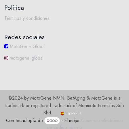
Política
Términos y condiciones
Redes sociales
MotoGene Global
motogene_global
©2024 by MotoGene NMN. BetAging & MotoGene is a
trademark or registered trademark of Morimoto Formulas Sdn
Bhd.
Español
Con tecnología de
- El mejor
Comercio electrónico
de código abierto