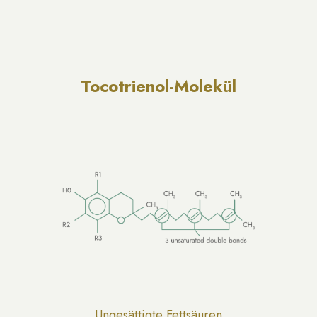
Tocotrienol-Molekül
Ungesättigte Fettsäuren