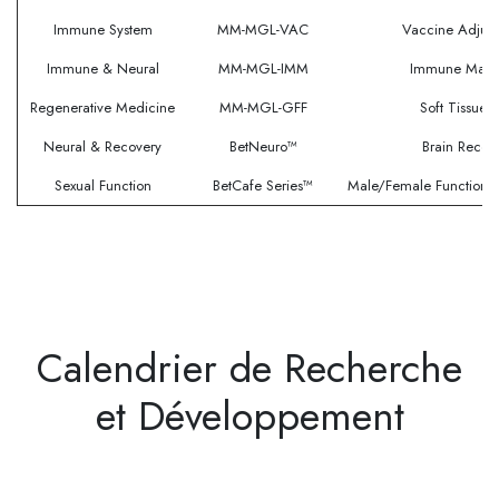
Immune System
MM-MGL-VAC
Vaccine Adjuv
Immune & Neural
MM-MGL-IMM
Immune Marke
Regenerative Medicine
MM-MGL-GFF
Soft Tissue 
Neural & Recovery
BetNeuro™
Brain Recov
Sexual Function
BetCafe Series™
Male/Female Function
Calendrier de Recherche
et Développement​