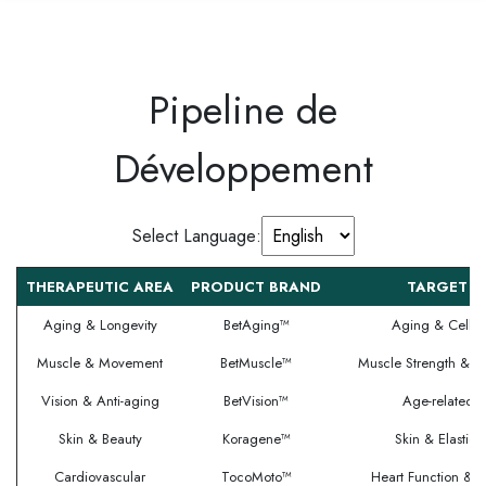
Pipeline de
Développement
Select Language:
THERAPEUTIC AREA​
PRODUCT BRAND
TARGET I
Aging & Longevity
BetAging™
Aging & Cellul
Muscle & Movement
BetMuscle™
Muscle Strength & S
Vision & Anti-aging
BetVision™
Age-related V
Skin & Beauty
Koragene™
Skin & Elastic
Cardiovascular
TocoMoto™
Heart Function & C