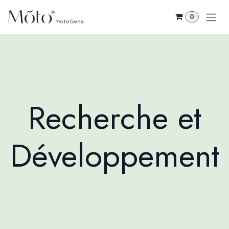
Se rendre au contenu
0
Recherche et
Développement